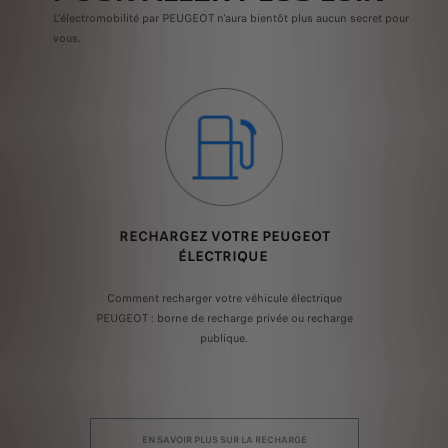
L'électromobilité par PEUGEOT n'aura bientôt plus aucun secret pour
vous.
E
RECHARGEZ VOTRE PEUGEOT
ÉLECTRIQUE
es :
Comment recharger votre véhicule électrique
L'é
elon
PEUGEOT : borne de recharge privée ou recharge
rec
publique.
EN SAVOIR PLUS SUR LA RECHARGE