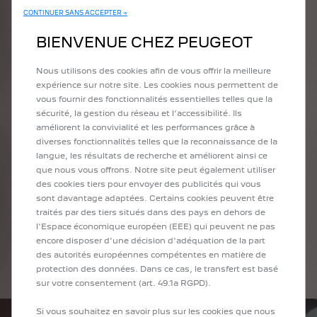
hologramme pour attirer plus rapidement votre attention.
A
CONTINUER SANS ACCEPTER →
Sy
BIENVENUE CHEZ PEUGEOT
Nous utilisons des cookies afin de vous offrir la meilleure
expérience sur notre site. Les cookies nous permettent de
vous fournir des fonctionnalités essentielles telles que la
RÉSERVEZ UN ESSAI
sécurité, la gestion du réseau et l’accessibilité. Ils
améliorent la convivialité et les performances grâce à
diverses fonctionnalités telles que la reconnaissance de la
langue, les résultats de recherche et améliorent ainsi ce
que nous vous offrons. Notre site peut également utiliser
L'EXCELLENCE À TOUS
des cookies tiers pour envoyer des publicités qui vous
LES NIVEAUX
sont davantage adaptées. Certains cookies peuvent être
traités par des tiers situés dans des pays en dehors de
Du design aux choix des matériaux, en passant par les
l'Espace économique européen (EEE) qui peuvent ne pas
technologies…
encore disposer d'une décision d'adéquation de la part
Le Peugeot 2008 ne doit rien au hasard. L’exigence transparaît
des autorités européennes compétentes en matière de
dans les moindres détails.
protection des données. Dans ce cas, le transfert est basé
sur votre consentement (art. 49.1a RGPD).
Si vous souhaitez en savoir plus sur les cookies que nous