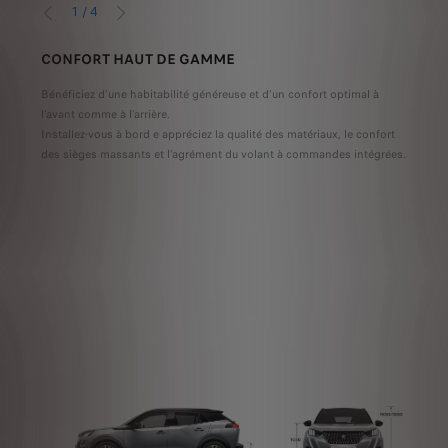
1
/
4
PRÉCÉDENT
SUIVANT
CONFORT HAUT DE GAMME
QUA
é de
Bénéficiez d’une habitabilité généreuse et d’un confort optimal à
Les h
 de
l’avant comme à l’arrière.
quali
Installez-vous à bord e appréciez la qualité des matériaux, le confort
et te
des sièges massants et l’agrément du volant à commandes intégrées.
décor
prop