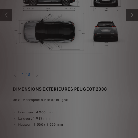
PRÉCÉDENT
SUIV
1
/
3
PRÉCÉDENT
SUIVANT
DIMENSIONS EXTÉRIEURES PEUGEOT 2008
DIM
Un SUV compact sur toute la ligne.
A l’a
re de
génér
tte
Longueur :
4 300 mm
Largeur :
1 987 mm
Avant
Hauteur :
1 530 / 1 550 mm
La
Ha