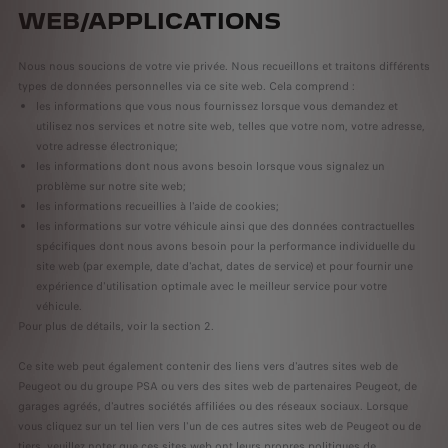
WEB/APPLICATIONS
Nous nous soucions de votre vie privée. Nous recueillons et traitons différents
types de données personnelles via ce site web. Cela comprend :
les informations que vous nous fournissez lorsque vous demandez et
utilisez nos services et notre site web, telles que votre nom, votre adresse,
votre adresse électronique;
les informations dont nous avons besoin lorsque vous signalez un
problème sur notre site web;
les informations recueillies à l'aide de cookies;
les informations sur votre véhicule ainsi que des données contractuelles
spécifiques dont nous avons besoin pour la performance individuelle du
site web (par exemple, date d'achat, dates de service) et pour fournir une
expérience d'utilisation optimale avec le meilleur service pour votre
véhicule.
Pour plus de détails, voir la section 2.
Ce site web peut également contenir des liens vers d'autres sites web de
Peugeot ou du groupe PSA ou vers des sites web de partenaires Peugeot, de
garages agréés, d'autres sociétés affiliées ou des réseaux sociaux. Lorsque
vous cliquez sur un tel lien vers l'un de ces autres sites web de Peugeot ou de
tiers, veuillez noter que ces sites web ont leurs propres politiques de