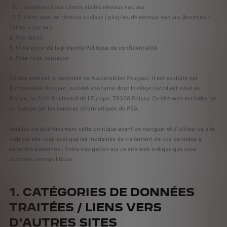
3.1. Assistance aux clients via les réseaux sociaux
3.2. Liens vers les réseaux sociaux / plug-ins de réseaux sociaux (boutons «
J’aime » par ex.)
4. Vos droits
5. Mise à jour de la présente Politique de confidentialité
6. Pour nous contacter
Ce site web est la propriété de Automobiles Peugeot. Il est exploité par
Automobiles Peugeot, société anonyme dont le siège social est situé en
France, au 2-10 Boulevard de l’Europe, 78300 Poissy. Ce site web est hébergé
en Europe par les services informatiques de PSA.
Veuillez lire attentivement cette politique avant de naviguer et d’utiliser ce site
web car elle vous explique les modalités de traitement de vos données à
caractère personnel. Votre navigation sur ce site web indique que vous
acceptez cette politique.
1. CATÉGORIES DE DONNÉES
TRAITÉES / LIENS VERS
D'AUTRES SITES