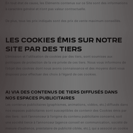
En tout état de cause, les Eléments contenus sur ce Site sont des informations
à caractère général et n'ont pas valeur contractuelle.
De plus, tous les prix indiqués sont des prix de vente maximum conseillés.
LES COOKIES ÉMIS SUR NOTRE
SITE PAR DES TIERS
L'émission et l'utilisation de cookies par des tiers, sont soumises aux
politiques de protection de la vie privée de ces tiers. Nous vous informons de
l'objet des cookies dont nous avons connaissance et des moyens dont vous
disposez pour effectuer des choix à l'égard de ces cookies.
A) VIA DES CONTENUS DE TIERS DIFFUSÉS DANS
NOS ESPACES PUBLICITAIRES
Les contenus publicitaires (graphismes, animations, vidéos, etc.) diffusés dans
nos espaces publicitaires sont susceptibles de contenir des Cookies émis par
des tiers : soit l'annonceur à l'origine du contenu publicitaire concerné, soit
une société tierce à l'annonceur (agence conseil en communication, société de
mesure d'audience, prestataire de publicité ciblée, etc.), qui a associé un cookie