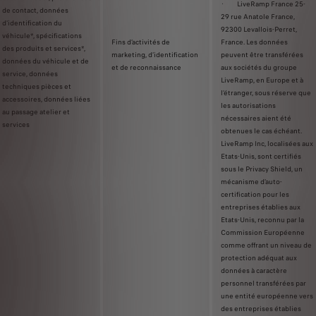
· LiveRamp France 25-
de contact, données
29 rue Anatole France,
d'identification du
92300 Levallois-Perret,
véhicule*, spécifications
Fins d’activités de
France. Les données
des produits et services*,
marketing, d’identification
peuvent être transférées
données du véhicule et de
et de reconnaissance
aux sociétés du groupe
service, données
LiveRamp, en Europe et à
techniques pièces et
l’étranger, sous réserve que
accessoires, données liées
les autorisations
au passage atelier et
nécessaires aient été
services
obtenues le cas échéant.
LiveRamp Inc, localisées aux
Etats-Unis, sont certifiés
sous le Privacy Shield, un
mécanisme d’auto-
certification pour les
entreprises établies aux
Etats-Unis, reconnu par la
Commission Européenne
comme offrant un niveau de
protection adéquat aux
données à caractère
personnel transférées par
une entité européenne vers
des entreprises établies