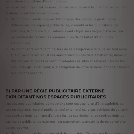
au contenu publicitaire d'un annonceur.
Le cas échéant, les cookies émis par ces tiers peuvent leur permettre, pendant
la durée de validité de ces cookies :
de comptabiliser le nombre d'affichages des contenus publicitaires
diffusés via nos espaces publicitaires, d'identifier les publicités ainsi
affichées, le nombre d'utilisateurs ayant cliqué sur chaque publicité, leur
permettant de calculer les sommes dues de ce fait et d'établir des
statistiques;
de reconnaître votre terminal lors de sa navigation ultérieure sur tout autre
site ou service sur lequel ces annonceurs ou ces tiers émettent également
des cookies et, le cas échéant, d'adapter ces sites et services tiers ou les
publicités qu'ils diffusent, à la navigation de votre terminal dont ils peuvent
avoir connaissance ;
B) PAR UNE RÉGIE PUBLICITAIRE EXTERNE
EXPLOITANT NOS ESPACES PUBLICITAIRES
Les espaces publicitaires de notre site sont susceptibles d'être exploités par
une ou plusieurs régie(s) publicitaire(s) externe(s) et, le cas échéant, de contenir
des cookies émis par l'une d'entre elles. Le cas échéant, les cookies émis par
ces régies publicitaires externes leur permettent, pendant la durée de validité
de ces cookies :
de comptabiliser le nombre total de publicités affichées par leurs soins sur