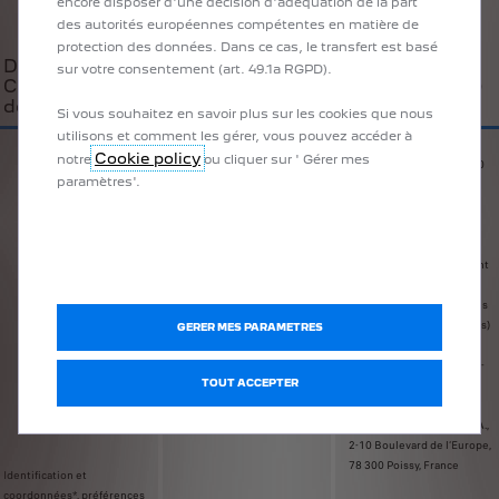
encore disposer d'une décision d'adéquation de la part
des autorités européennes compétentes en matière de
protection des données. Dans ce cas, le transfert est basé
Données /
sur votre consentement (art. 49.1a RGPD).
Catégories de
Finalité(s)
Destinataire(s)
données
Si vous souhaitez en savoir plus sur les cookies que nous
utilisons et comment les gérer, vous pouvez accéder à
Automobiles Peugeot et
Cookie policy
notre
ou cliquer sur ' Gérer mes
PSA Automobiles SA, 2-10
paramètres'.
Boulevard de l’Europe, 78
300 Poissy, France
Les destinataires
susmentionnés divulguent
vos données à caractère
personnel aux prestataires
de services (informatiques)
GERER MES PARAMETRES
intervenant dans la
réalisation des finalités ci-
jointes, en particulier :
TOUT ACCEPTER
· PSA Automobiles S.A.,
2-10 Boulevard de l’Europe,
78 300 Poissy, France
Identification et
coordonnées*, préférences