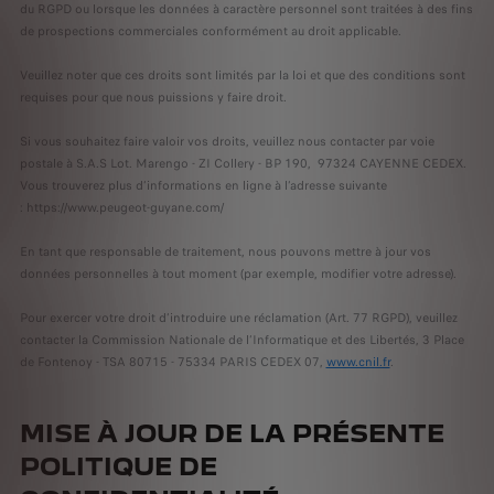
du RGPD ou lorsque les données à caractère personnel sont traitées à des fins
de prospections commerciales conformément au droit applicable.
Veuillez noter que ces droits sont limités par la loi et que des conditions sont
requises pour que nous puissions y faire droit.
Si vous souhaitez faire valoir vos droits, veuillez nous contacter par voie
postale à S.A.S Lot. Marengo - ZI Collery - BP 190, 97324 CAYENNE CEDEX.
Vous trouverez plus d’informations en ligne à l’adresse suivante
: https://www.peugeot-guyane.com/
En tant que responsable de traitement, nous pouvons mettre à jour vos
données personnelles à tout moment (par exemple, modifier votre adresse).
Pour exercer votre droit d’introduire une réclamation (Art. 77 RGPD), veuillez
contacter la Commission Nationale de l’Informatique et des Libertés, 3 Place
de Fontenoy - TSA 80715 - 75334 PARIS CEDEX 07,
www.cnil.fr
.
MISE À JOUR DE LA PRÉSENTE
POLITIQUE DE