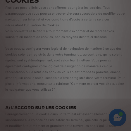
COOKIES
Plusieurs possibilités vous sont offertes pour gérer les cookies. Tout
paramétrage que vous pouvez entreprendre sera susceptible de modifier votre
navigation sur Internet et vos conditions d'accès à certains services
nécessitant l'utilisation de Cookies.
Vous pouvez faire le choix à tout moment d'exprimer et de modifier vos
souhaits en matière de cookies, par les moyens décrits ci-dessous.
Vous pouvez configurer votre logiciel de navigation de manière à ce que des
cookies soient enregistrés dans votre terminal ou, au contraire, qu'ils soient
rejetés, soit systématiquement, soit selon leur émetteur. Vous pouvez
également configurer votre logiciel de navigation de manière à ce que
l'acceptation ou le refus des cookies vous soient proposés ponctuellement,
avant qu'un cookie soit susceptible d'être enregistré dans votre terminal. Pour
plus d'informations, consultez la rubrique "Comment exercer vos choix, selon
le navigateur que vous utilisez ?"
A) L’ACCORD SUR LES COOKIES
L’enregistrement d’un cookie dans un terminal est essentiellement
subordonné à la volonté de l’utilisateur du Terminal, que celui-ci peut exprimer
et modifier à tout moment et gratuitement à travers les choix qui lui sont