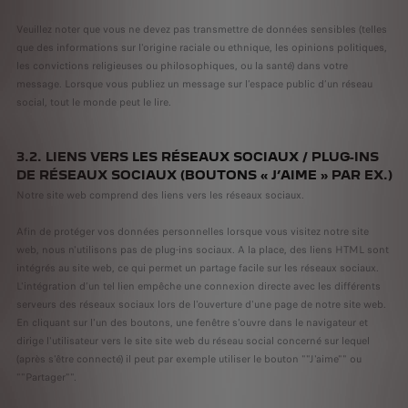
Veuillez noter que vous ne devez pas transmettre de données sensibles (telles
que des informations sur l'origine raciale ou ethnique, les opinions politiques,
les convictions religieuses ou philosophiques, ou la santé) dans votre
message. Lorsque vous publiez un message sur l’espace public d’un réseau
social, tout le monde peut le lire.
3.2. LIENS VERS LES RÉSEAUX SOCIAUX / PLUG-INS
DE RÉSEAUX SOCIAUX (BOUTONS « J’AIME » PAR EX.)
Notre site web comprend des liens vers les réseaux sociaux.
Afin de protéger vos données personnelles lorsque vous visitez notre site
web, nous n'utilisons pas de plug-ins sociaux. A la place, des liens HTML sont
intégrés au site web, ce qui permet un partage facile sur les réseaux sociaux.
L'intégration d’un tel lien empêche une connexion directe avec les différents
serveurs des réseaux sociaux lors de l'ouverture d'une page de notre site web.
En cliquant sur l'un des boutons, une fenêtre s'ouvre dans le navigateur et
dirige l'utilisateur vers le site site web du réseau social concerné sur lequel
(après s'être connecté) il peut par exemple utiliser le bouton ""J'aime"" ou
""Partager"".