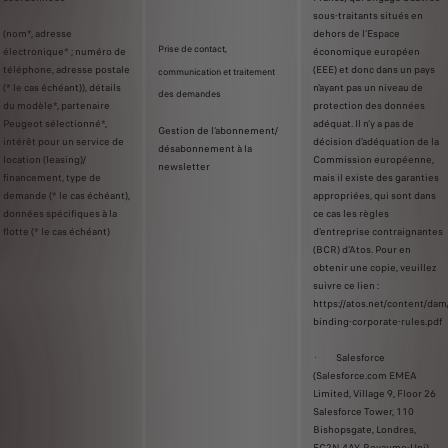
sous-traitants situés en
(nom*, adresse
dehors de l'Espace
Prise de contact,
électronique* ; numéro de
économique européen
téléphone, adresse postale
(EEE) et donc dans un pays
communication et traitement
(* le cas échéant)), détails
n'ayant pas un niveau de
des demandes
du modèle*, partenaire
protection des données
Peugeot sélectionné*,
adéquat. Il n'y a pas de
Gestion de l’abonnement/
intérêt pour un service de
décision d'adéquation de la
désabonnement à la
location (leasing)/
Commission européenne,
newsletter
financement, type de
mais il existe des garanties
demande (* le cas échéant),
appropriées, qui sont dans
données spécifiques à la
ce cas les règles
flotte (* le cas échéant)
d'entreprise contraignantes
(BCR) d’Atos. Pour en
obtenir une copie, veuillez
suivre ce lien :
https://atos.net/content/da
binding-corporate-rules.pdf
· Salesforce
(Salesforce.com EMEA
Limited, Village 9, Floor 26
Salesforce Tower, 110
Bishopsgate, Londres,
EC2N 4AY, Royaume-Uni)