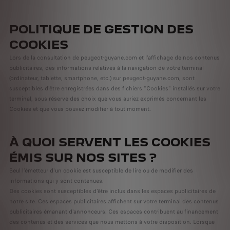
POLITIQUE DE GESTION DES
COOKIES
Lors de la consultation de peugeot-guyane.com et l'affichage de nos contenus
publicitaires, des informations relatives à la navigation de votre terminal
(ordinateur, tablette, smartphone, etc.) sur peugeot-guyane.com, sont
susceptibles d'être enregistrées dans des fichiers "Cookies" installés sur votre
terminal, sous réserve des choix que vous auriez exprimés concernant les
Cookies et que vous pouvez modifier à tout moment.
À QUOI SERVENT LES COOKIES
ÉMIS SUR NOS SITES ?
Seul l’émetteur d'un cookie est susceptible de lire ou de modifier des
informations qui y sont contenues.
Des cookies sont susceptibles d'être inclus dans les espaces publicitaires de
notre site. Ces espaces publicitaires affichent sur votre terminal des contenus
publicitaires émanant d'annonceurs. Ces espaces contribuent au financement
des contenus et des services que nous mettons à votre disposition. Lorsque