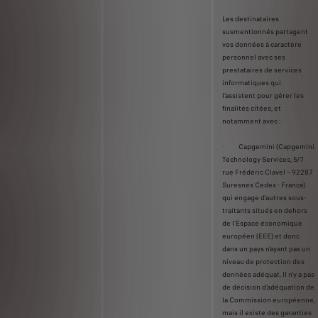
Les destinataires
susmentionnés partagent
vos données à caractère
personnel avec ses
prestataires de services
informatiques qui
l’assistent pour gérer les
finalités citées, et
notamment avec :
· Capgemini (Capgemini
Technology Services, 5/7
rue Frédéric Clavel – 92287
Suresnes Cedex - France)
qui engage d'autres sous-
traitants situés en dehors
de l'Espace économique
européen (EEE) et donc
dans un pays n'ayant pas un
niveau de protection des
données adéquat. Il n'y a pas
de décision d'adéquation de
la Commission européenne,
mais il existe des garanties