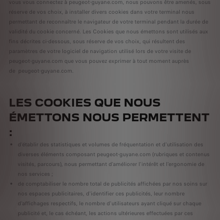
vous vous connectez à peugeot-guyane.com, nous pouvons être amenés, sous
réserve de vos choix, à installer divers cookies dans votre terminal nous
permettant de reconnaître le navigateur de votre terminal pendant la durée de
validité du cookie concerné. Les Cookies que nous émettons sont utilisés aux
fins décrites ci-dessous, sous réserve de vos choix, qui résultent des
paramètres de votre logiciel de navigation utilisé lors de votre visite de
peugeot-guyane.com que vous pouvez exprimer à tout moment auprès
de peugeot-guyane.com.
LES COOKIES QUE NOUS
ÉMETTONS NOUS PERMETTENT
:
d'établir des statistiques et volumes de fréquentation et d'utilisation des
diverses éléments composant peugeot-guyane.com (rubriques et contenus
visités, parcours), nous permettant d'améliorer l'intérêt et l'ergonomie de
nos services ;
de comptabiliser le nombre total de publicités affichées par nos soins sur
nos espaces publicitaires, d'identifier ces publicités, leur nombre
d'affichages respectifs, le nombre d'utilisateurs ayant cliqué sur chaque
publicité et, le cas échéant, les actions ultérieures effectuées par ces