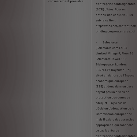
consentement préalable
d'entreprise contraignantes
(BCR) d’Atos. Pour en
obtenir une copie, veuillez
suivre ce lien :
https://atos.net/content/da
binding-corporate-rules.pdf
· Salesforce
(Salesforce.com EMEA
Limited, Village 9, Floor 26
Salesforce Tower, 110
Bishopsgate, Londres,
EC2N 4AY, Royaume-Uni)
situé en dehors de l'Espace
économique européen
(EEE) et donc dans un pays
n'ayant pas un niveau de
protection des données
adéquat. Il n'y a pas de
décision d'adéquation de la
Commission européenne,
mais il existe des garanties
appropriées, qui sont dans
ce cas les règles
d'entreprise contraignantes