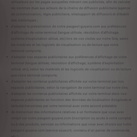
utilisateurs sur les pages auxquelles mènent ces publicités, afin de calculer
les sommes dues aux acteurs de la chaîne de diffusion publicitaire (agence
de communication, régie publicitaire, site/support de diffusion) et d'établir
des statistiques ;
d'adapter la présentation de notre peugeot-guyane.com aux préférences
d'affichage de votre terminal (langue utilisée, résolution d'affichage,
système d'exploitation utilisé, etc) lors de vos visites sur notre Site, selon
les matériels et les logiciels de visualisation ou de lecture que votre
terminal comporte;
d'adapter nos espaces publicitaires aux préférences d'affichage de votre
terminal (langue utilisée, résolution d'affichage, système d'exploitation
utilisé, etc), selon les matériels et les logiciels de visualisation ou de lecture
que votre terminal comporte;
d'adapter les contenus publicitaires affichés sur votre terminal par nos
espaces publicitaires, selon la navigation de votre terminal sur notre site;
d'adapter les contenus publicitaires affichés sur votre terminal dans nos
espaces publicitaires en fonction des données de localisation (longitude et
latitude) transmises par votre terminal avec votre accord préalable
de mémoriser des informations relatives à un formulaire que vous avez
rempli sur notre peugeot-guyane.com (inscription ou accès à votre compte)
ou à des produits, services ou informations que vous avez choisis sur notre
peugeot-guyane.com (service souscrit, contenu d'un panier de commande,
etc.) ;