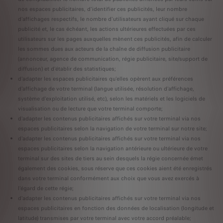
nos espaces publicitaires, d'identifier ces publicités, leur nombre
d'affichages respectifs, le nombre d'utilisateurs ayant cliqué sur chaque
publicité et, le cas échéant, les actions ultérieures effectuées par ces
utilisateurs sur les pages auxquelles mènent ces publicités, afin de calculer
les sommes dues aux acteurs de la chaîne de diffusion publicitaire
(annonceur, agence de communication, régie publicitaire, site/support de
diffusion) et d'établir des statistiques;
d'adapter les espaces publicitaires qu'elles opèrent aux préférences
d'affichage de votre terminal (langue utilisée, résolution d'affichage,
système d'exploitation utilisé, etc), selon les matériels et les logiciels de
visualisation ou de lecture que votre terminal comporte;
d'adapter les contenus publicitaires affichés sur votre terminal via nos
espaces publicitaires selon la navigation de votre terminal sur notre site;
d'adapter les contenus publicitaires affichés sur votre terminal via nos
espaces publicitaires selon la navigation antérieure ou ultérieure de votre
terminal sur des sites de tiers au sein desquels la régie concernée émet
également des cookies, sous réserve que ces cookies aient été enregistrés
dans votre terminal conformément aux choix que vous avez exercés à
l'égard de cette régie;
d'adapter les contenus publicitaires affichés sur votre terminal via nos
espaces publicitaires en fonction des données de localisation (longitude et
latitude) transmises par votre terminal avec votre accord préalable;