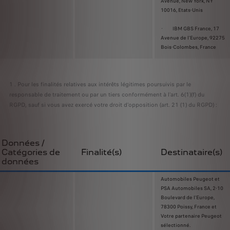
Avenue, New York, NY
10016, Etats-Unis
· IBM GBS France, 17
Avenue de l'Europe, 92275
Bois-Colombes, France
1 . Pour les finalités relatives aux intérêts légitimes poursuivis par le
responsable de traitement ou par un tiers conformément à l'art. 6(1)(f) du
RGPD, sauf si vous avez exercé votre droit d'opposition (art. 21 (1) du RGPD) :
Données /
Catégories de
Finalité(s)
Destinataire(s)
données
Automobiles Peugeot et
PSA Automobiles SA, 2-10
Boulevard de l’Europe,
78300 Poissy, France et
Votre partenaire Peugeot
sélectionné.