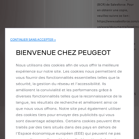
(BCR) de Salesforce. Pour
en obtenir une copie,
veuillez suivre ce lien :
https://www.salesforce.com
us/www/documents/legal/mis
Processor-BCR.pdf
CONTINUER SANS ACCEPTER →
· Mediacom, 57 Rue de
Villiers, 92 200 Neuilly-sur-
BIENVENUE CHEZ PEUGEOT
Seine
Nous utilisons des cookies afin de vous offrir la meilleure
· Zeta Global, 3 Park
expérience sur notre site. Les cookies nous permettent de
Avenue, New York, NY
10016, Etats-Unis
vous fournir des fonctionnalités essentielles telles que la
sécurité, la gestion du réseau et l’accessibilité. Ils
· IBM GBS France, 17
améliorent la convivialité et les performances grâce à
Avenue de l'Europe, 92275
diverses fonctionnalités telles que la reconnaissance de la
Bois-Colombes, France
langue, les résultats de recherche et améliorent ainsi ce
que nous vous offrons. Notre site peut également utiliser
des cookies tiers pour envoyer des publicités qui vous
sont davantage adaptées. Certains cookies peuvent être
1 . Finalités pour lesquelles vous avez fourni votre consentement
traités par des tiers situés dans des pays en dehors de
conformément à l’Art. 6 (1) 1 a) du RGPD à moins d’avoir exercé votre droit de
l'Espace économique européen (EEE) qui peuvent ne pas
retirer votre consentement (Art. 7 (3) du RGPD), comme :