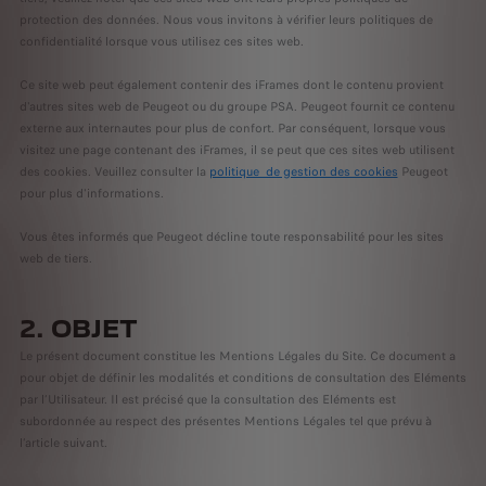
protection des données. Nous vous invitons à vérifier leurs politiques de
confidentialité lorsque vous utilisez ces sites web.
Ce site web peut également contenir des iFrames dont le contenu provient
d'autres sites web de Peugeot ou du groupe PSA. Peugeot fournit ce contenu
externe aux internautes pour plus de confort. Par conséquent, lorsque vous
visitez une page contenant des iFrames, il se peut que ces sites web utilisent
des cookies. Veuillez consulter la
politique de gestion des cookies
Peugeot
pour plus d'informations.
Vous êtes informés que Peugeot décline toute responsabilité pour les sites
web de tiers.
2. OBJET
Le présent document constitue les Mentions Légales du Site. Ce document a
pour objet de définir les modalités et conditions de consultation des Eléments
par l’Utilisateur. Il est précisé que la consultation des Eléments est
subordonnée au respect des présentes Mentions Légales tel que prévu à
l’article suivant.