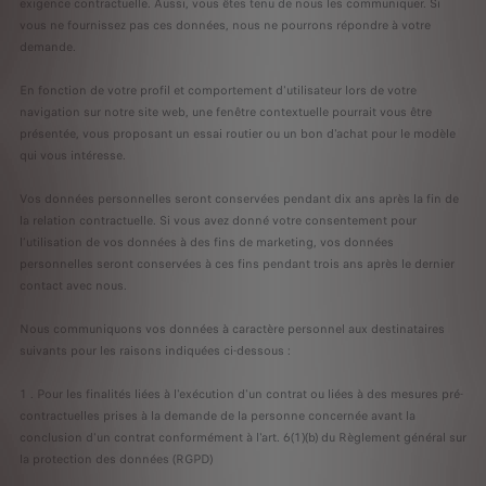
exigence contractuelle. Aussi, vous êtes tenu de nous les communiquer. Si
vous ne fournissez pas ces données, nous ne pourrons répondre à votre
demande.
En fonction de votre profil et comportement d'utilisateur lors de votre
navigation sur notre site web, une fenêtre contextuelle pourrait vous être
présentée, vous proposant un essai routier ou un bon d'achat pour le modèle
qui vous intéresse.
Vos données personnelles seront conservées pendant dix ans après la fin de
la relation contractuelle. Si vous avez donné votre consentement pour
l’utilisation de vos données à des fins de marketing, vos données
personnelles seront conservées à ces fins pendant trois ans après le dernier
contact avec nous.
Nous communiquons vos données à caractère personnel aux destinataires
suivants pour les raisons indiquées ci-dessous :
1 . Pour les finalités liées à l'exécution d'un contrat ou liées à des mesures pré-
contractuelles prises à la demande de la personne concernée avant la
conclusion d'un contrat conformément à l'art. 6(1)(b) du Règlement général sur
la protection des données (RGPD)