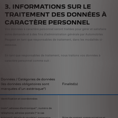
3. INFORMATIONS SUR LE
TRAITEMENT DES DONNÉES À
CARACTÈRE PERSONNEL
Vos données à caractère personnel seront traitées pour gérer et satisfaire
votre demande et à des fins d'administration générale par Automobiles
Peugeot en tant que responsables de traitement, dans les modalités ci-
dessous.
En tant que responsables de traitement, nous traitons vos données à
caractère personnel comme suit :
Données / Catégories de données
(les données obligatoires sont
Finalité(s)
marquées d’un astérisque*)
Identification et coordonnées
(nom*, adresse électronique* ; numéro de
téléphone, adresse postale (* le cas
échéant)), détails du modèle*, partenaire
Prise de contact, communication et