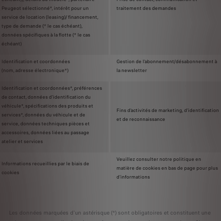
Peugeot sélectionné*, intérêt pour un
traitement des demandes
service de location (leasing)/ financement,
type de demande (* le cas échéant),
données spécifiques à la flotte (* le cas
échéant)
Identification et coordonnées
Gestion de l’abonnement/désabonnement à
(nom, adresse électronique*)
la newsletter
Identification et coordonnées*, préférences
de contact, données d'identification du
véhicule*, spécifications des produits et
Fins d’activités de marketing, d’identification
services*, données du véhicule et de
et de reconnaissance
service, données techniques pièces et
accessoires, données liées au passage
atelier et services
Veuillez consulter notre politique en
Informations recueillies par le biais de
matière de cookies en bas de page pour plus
cookies
d’informations
Les données marquées d'un astérisque (*) sont obligatoires et constituent une