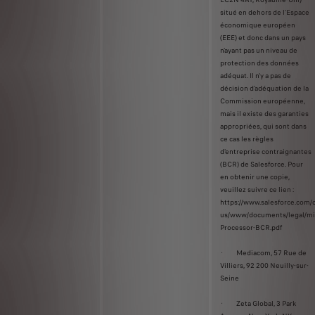
situé en dehors de l'Espace
économique européen
(EEE) et donc dans un pays
n'ayant pas un niveau de
protection des données
adéquat. Il n'y a pas de
décision d'adéquation de la
Commission européenne,
mais il existe des garanties
appropriées, qui sont dans
ce cas les règles
d'entreprise contraignantes
(BCR) de Salesforce. Pour
en obtenir une copie,
veuillez suivre ce lien :
https://www.salesforce.com
us/www/documents/legal/mis
Processor-BCR.pdf
· Mediacom, 57 Rue de
Villiers, 92 200 Neuilly-sur-
Seine
· Zeta Global, 3 Park