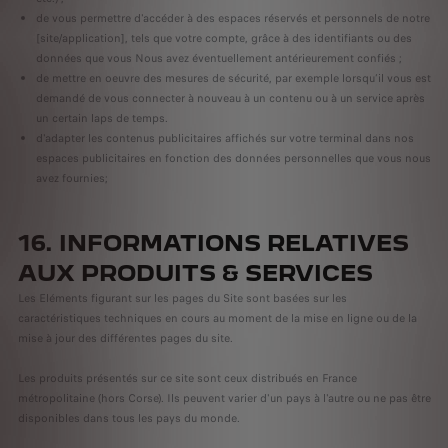
de vous permettre d'accéder à des espaces réservés et personnels de notre
[site/application], tels que votre compte, grâce à des identifiants ou des
données que vous Nous avez éventuellement antérieurement confiés ;
de mettre en oeuvre des mesures de sécurité, par exemple lorsqu’il vous est
demandé de vous connecter à nouveau à un contenu ou à un service après
un certain laps de temps.
d'adapter les contenus publicitaires affichés sur votre terminal dans nos
espaces publicitaires en fonction des données personnelles que vous nous
avez fournies;
16. INFORMATIONS RELATIVES
AUX PRODUITS & SERVICES
Les Eléments figurant sur les pages du Site sont basées sur les
caractéristiques techniques en cours au moment de la mise en ligne ou de la
mise à jour des différentes pages du site.
Les produits présentés sur ce site sont ceux distribués en France
métropolitaine (hors Corse). Ils peuvent varier d'un pays à l'autre ou ne pas être
disponibles dans tous les pays du monde.