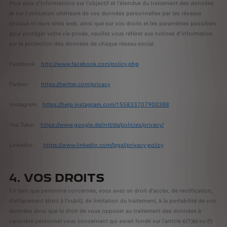
Pour plus d'informations sur l'objectif et l'étendue du traitement des données
et sur l'utilisation ultérieure de vos données personnelles par les réseaux
sociaux et leurs sites web, ainsi que sur vos droits et les paramètres possibles
pour protéger votre vie privée, veuillez vous référer aux notices d’information
sur la protection des données de chaque réseau social.
Facebook:
http://www.facebook.com/policy.php
Twitter:
https://twitter.com/privacy
Instagram:
https://help.instagram.com/155833707900388
You Tube:
https://www.google.de/intl/de/policies/privacy/
LinkedIn:
https://www.linkedin.com/legal/privacy-policy
4. VOS DROITS
En tant que personne concernée, vous avez un droit d'accès, de rectification,
d'effacement (droit à l’oubli), de limitation du traitement, à la portabilité de vos
données ainsi que le droit de vous opposer au traitement des données à
caractère personnel vous concernant qui serait fondé sur l'article 6(1)(e) ou (f)