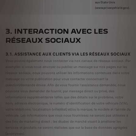
aux Etats-Unis
(www.privacyshield.gov).
3. INTERACTION AVEC LES
RÉSEAUX SOCIAUX
3.1. ASSISTANCE AUX CLIENTS VIA LES RÉSEAUX SOCIAUX
Vous pouvez également nous contacter via nos canaux de réseaux sociaux. Par
exemples si vous nous envoyez ou publiez un message sur nos pages sur les
réseaux sociaux, nous pouvons utiliser les informations contenues dans votre
message ou votre publication pour vous contacter concernant la
question/demande émise. Afin de vous fournir l'assistance demandée, nous
pouvons vous demander de fournir, par message direct ou privé, des
informations supplémentaires telles que des détails sur le problème, votre
nom, adresse électronique, le numéro d'identification de votre véhicule (VIN),
votre téléphone, localisation (ville/état) et/ou la marque, le modèle et l'année du
véhicule. Les informations que vous nous fournissez ne seront pas utilisées à
des fins de marketing direct ; les études de marché visant à améliorer les
services et produits ne seront réalisées que sur la base de données agrégées
(anonymes).