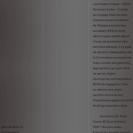
rue Frédéric Clavel – 92287
Suresnes Cedex - France)
qui engage d'autres sous-
traitants situés en dehors
de l'Espace économique
européen (EEE) et donc
dans un pays n'ayant pas un
niveau de protection des
données adéquat. Il n'y a pas
de décision d'adéquation de
la Commission européenne,
mais il existe des garanties
appropriées, qui sont dans
ce cas les règles
d'entreprise contraignantes
(BCR) de Capgemini. Pour
en obtenir une copie,
veuillez suivre ce lien :
https://www.capgemini.com/
binding-corporate-rules/
· Atos (Atos SE, River
Ouest, 80 Quai Voltaire,
Identification et
95877 Bezons cedex,
coordonnées
France) qui engage d'autres