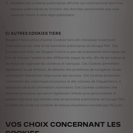
d'adapter les contenus publicitaires affichés sur votre terminal dans nos
espaces publicitaires en fonction des données personnelles que vous
auriez pu fournir à cette régie publicitaire ;
C/ AUTRES COOKIES TIERS
Peugeot France utilise d’autres Cookies tiers afin d’analyser le parcours
internaute sur les sites et les bannières publicitaires du Groupe PSA. Ces
Cookies sont émis par Peugeot France ou par ses prestataires techniques aux
fins de mesurer l’audience des différentes pages du site, afin de les évaluer et
de mieux en organiser les contenus et rubriques. Ces Cookies permettent
également, le cas échéant, de détecter des problèmes de navigation et par
conséquent d’améliorer l’ergonomie des services. Ces Cookies produisent
notamment des statistiques anonymes et des volumes de fréquentation, à
l’exclusion de toute information nominative. Ces Cookies collectent des
données anonymes qui seront également utilisés pour personnaliser le
présent site ainsi que d’autres sites et bannières publicitaires du Groupe PSA.
La durée de vie de ces Cookies de mesure d’audience n’excède pas 90 jours.
VOS CHOIX CONCERNANT LES