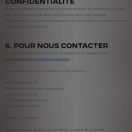
CONFIDENTIALITÉ
Toutes modifications futures de la présente politique de confidentialité seront
publiées sur ce site web. Nous vous invitons donc à les consulter
régulièrement pour prendre connaissance des modifications apportées à notre
politique de confidentialité.
6. POUR NOUS CONTACTER
Un responsable peut être contacté en utilisant le formulaire suivant :
https://peugeot-fr-fr.custhelp.com/app/ask
.
Vous pouvez aussi nous contacter par voie postale, à :
PSA Automobiles SA
Protection des Données Personnelles
Case courrier YT238
2-10 Boulevard de l’Europe
78307 Poissy CEDEX
Version : Juillet 2020
Voir les mentions légales pour les détails complets de la société.