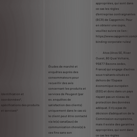
appropriées, qui sont dans
ce cas les règles
d'entreprise contraignantes
(BCR) de Capgemini. Pour
en obtenir une copie,
veuillez suivre ce lien :
https://www.capgemini.com/
binding-corporate-rules/
· Atos (Atos SE, River
Ouest, 80 Quai Voltaire,
95877 Bezons cedex,
Études de marché et
France) qui engage d'autres
enquêtes auprès des
sous-traitants situés en
consommateurs pour
dehors de l'Espace
recueillir des avis
économique européen
concernant les produits et
(EEE) et donc dans un pays
Identification et
services de Peugeot (par
n'ayant pas un niveau de
coordonnées*,
ex. enquêtes de
protection des données
spécifications des produits
satisfaction des clients)
adéquat. Il n'y a pas de
et services*
uniquement dans le cas où
décision d'adéquation de la
le client peut être contacté
Commission européenne,
via le(s) canal(aux) de
mais il existe des garanties
communication choisi(s) à
appropriées, qui sont dans
ces fins sans son
ce cas les règles