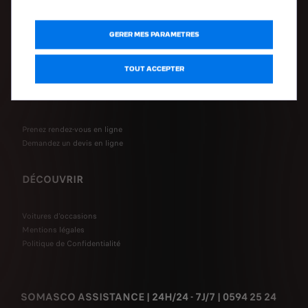
Demandez une offre
Demandez un essai
GERER MES PARAMETRES
Certificat de conformité
L'électromobilité chez Peugeot
TOUT ACCEPTER
APRÈS-VENTE
Prenez rendez-vous en ligne
Demandez un devis en ligne
DÉCOUVRIR
Voitures d'occasions
Mentions légales
Politique de Confidentialité
SOMASCO ASSISTANCE | 24H/24 - 7J/7 | 0594 25 24