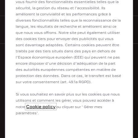
vous fournir des fonctionnalités essentielles telles que la
BESOIN D'AIDE
sécurité, la gestion du réseau et l’accessibilité. Ils
améliorent la convivialité et les performances grâce à
diverses fonctionnalités telles que la reconnaissance de la
langue, les résultats de recherche et améliorent ainsi ce
CONTACTEZ-NOUS
que nous vous offrons. Notre site peut également utiliser
des cookies tiers pour envoyer des publicités qui vous
sont davantage adaptées. Certains cookies peuvent être
traités par des tiers situés dans des pays en dehors de
l'Espace économique européen (EEE) qui peuvent ne pas
encore disposer d'une décision d'adéquation de la part
LA GAMME PEUGEOT
des autorités européennes compétentes en matière de
protection des données. Dans ce cas, le transfert est basé
Les Électriques
sur votre consentement (art. 49.1a RGPD).
Les Hybrides Rechargeables
Les Citadines
Si vous souhaitez en savoir plus sur les cookies que nous
Les SUV
utilisons et comment les gérer, vous pouvez accéder à
Les Berlines
Cookie policy
notre
ou cliquer sur ' Gérer mes
Les Utilitaires
paramètres'.
ACCÈS RAPIDE