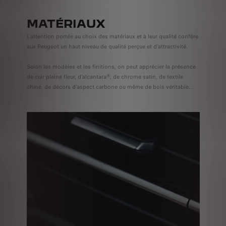
MATÉRIAUX
L’attention portée au choix des matériaux et à leur qualité confère
aux Peugeot un haut niveau de qualité perçue et d'attractivité.
Selon les modèles et les finitions, on peut apprécier la présence
de cuir pleine fleur, d'alcantara®, de chrome satin, de textile
chiné, de décors d’aspect carbone ou même de bois véritable…