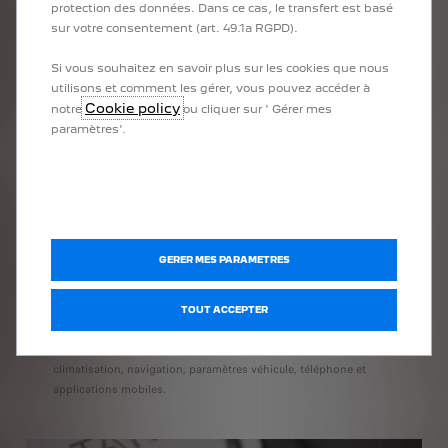
protection des données. Dans ce cas, le transfert est basé
sur votre consentement (art. 49.1a RGPD).
Si vous souhaitez en savoir plus sur les cookies que nous
utilisons et comment les gérer, vous pouvez accéder à
Cookie policy
notre
ou cliquer sur ' Gérer mes
paramètres'.
GERER MES PARAMETRES
TOGGLES SWITCHES
Disponible dans les nouveaux SUV Peugeot 3008 et 5008, des
TOUT ACCEPTER
touches piano - les « toggles switches » - permettent un accès
direct et élégant aux principales fonctions de confort : radio,
climatisation, navigation, paramètres véhicule, téléphone et
applications mobiles.