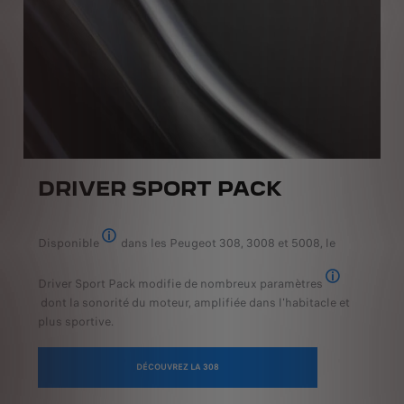
DRIVER SPORT PACK
Disponible
dans les Peugeot 308, 3008 et 5008, le
De série ou en option selon les versions
Driver Sport Pack modifie de nombreux paramètres
Direction assi
dont la sonorité du moteur, amplifiée dans l'habitacle et
plus sportive.
u groupe PSA.
DÉCOUVREZ LA 308