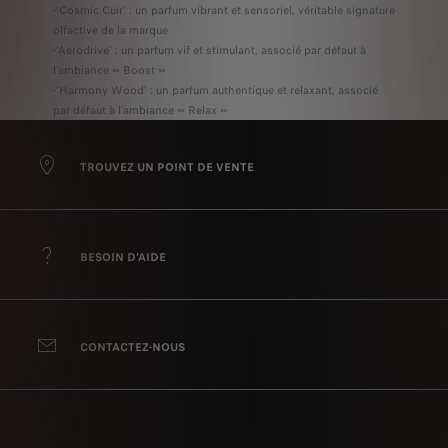
-‘Cosmic Cuir’ : un parfum vibrant et sensoriel, véritable signature
olfactive de la marque
-‘Aerodrive’ : un parfum vif et stimulant, associé par défaut à
l’ambiance « Boost »
-‘Harmony Wood’ : un parfum authentique et relaxant, associé
par défaut à l’ambiance « Relax »
TROUVEZ UN POINT DE VENTE
BESOIN D'AIDE
CONTACTEZ-NOUS