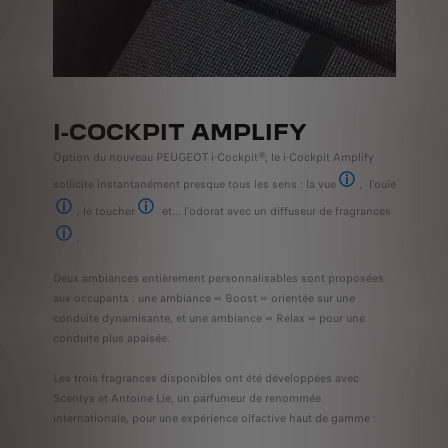
I-COCKPIT AMPLIFY
Option du nouveau PEUGEOT i-Cockpit®, le i-Cockpit Amplify
sollicite instantanément presque tous les sens : la vue
, l’ouïe
En jouant sur l'inten
, le toucher
et... l’odorat avec un diffuseur de fragrances
Avec les paramètres d'ambiance musicale ou de typage sonore.
Avec les massages multipoints distillés dans les sièges.
.
Réglable sur 3 niveaux d'intensité.
Deux ambiances entièrement personnalisables sont proposées
aux occupants : une ambiance « Boost » orientée sur une
conduite dynamisante, et une ambiance « Relax » pour une
conduite plus apaisée.
Les trois fragrances disponibles ont été développées avec
Scentys et Antoine Lie, un parfumeur de renommée
internationale, pour une expérience olfactive haut de gamme :