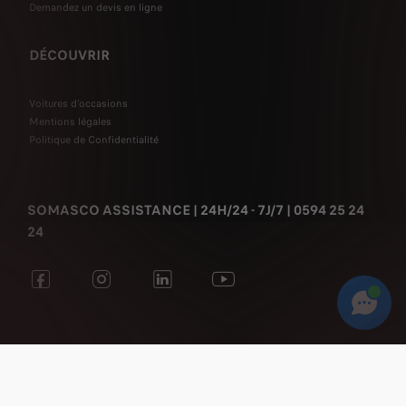
Demandez un devis en ligne
DÉCOUVRIR
Voitures d'occasions
Mentions légales
Politique de Confidentialité
SOMASCO ASSISTANCE | 24H/24 - 7J/7 | 0594 25 24
24