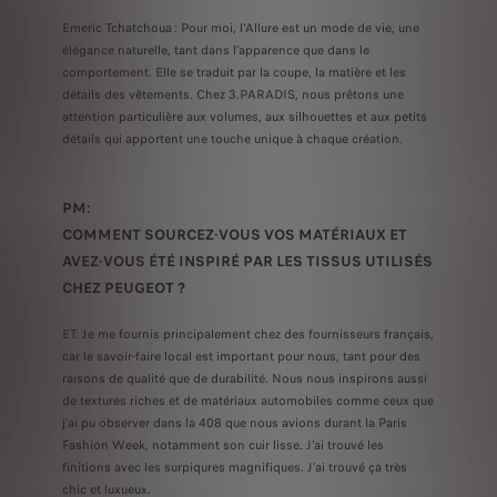
Emeric Tchatchoua : Pour moi, l'Allure est un mode de vie, une
élégance naturelle, tant dans l’apparence que dans le
comportement. Elle se traduit par la coupe, la matière et les
détails des vêtements. Chez 3.PARADIS, nous prêtons une
attention particulière aux volumes, aux silhouettes et aux petits
détails qui apportent une touche unique à chaque création.
PM:
COMMENT SOURCEZ-VOUS VOS MATÉRIAUX ET
AVEZ-VOUS ÉTÉ INSPIRÉ PAR LES TISSUS UTILISÉS
CHEZ PEUGEOT ?
ET: Je me fournis principalement chez des fournisseurs français,
car le savoir-faire local est important pour nous, tant pour des
raisons de qualité que de durabilité. Nous nous inspirons aussi
de textures riches et de matériaux automobiles comme ceux que
j’ai pu observer dans la 408 que nous avions durant la Paris
Fashion Week, notamment son cuir lisse. J’ai trouvé les
finitions avec les surpiqures magnifiques. J’ai trouvé ça très
chic et luxueux.