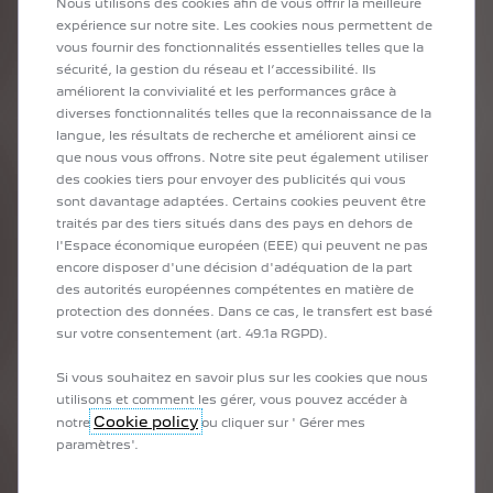
Nous utilisons des cookies afin de vous offrir la meilleure
l’innovation, se rejoignent, ce qui rend cette
expérience sur notre site. Les cookies nous permettent de
collaboration naturelle.”
vous fournir des fonctionnalités essentielles telles que la
sécurité, la gestion du réseau et l’accessibilité. Ils
améliorent la convivialité et les performances grâce à
diverses fonctionnalités telles que la reconnaissance de la
langue, les résultats de recherche et améliorent ainsi ce
PM:
que nous vous offrons. Notre site peut également utiliser
QU'EST-CE QUI VOUS PLAÎT DANS VOTRE
des cookies tiers pour envoyer des publicités qui vous
sont davantage adaptées. Certains cookies peuvent être
COLLABORATION AVEC PEUGEOT ?
traités par des tiers situés dans des pays en dehors de
l'Espace économique européen (EEE) qui peuvent ne pas
ET: J’apprécie l'engagement de PEUGEOT dans des causes
encore disposer d'une décision d'adéquation de la part
responsables et dans l'électrification, qui correspond à notre
des autorités européennes compétentes en matière de
vision tournée vers l'avenir. 3.PARADIS est une marque tournée
protection des données. Dans ce cas, le transfert est basé
vers le futur dont la posture est vraiment « une marque pour
sur votre consentement (art. 49.1a RGPD).
aujourd’hui et pour demain ». J’ai trouvé que PEUGEOT avait ce
même état d’esprit et cette même façon de faire. Nos valeurs
Si vous souhaitez en savoir plus sur les cookies que nous
communes, telles que l’élégance et l’innovation, se rejoignent,
utilisons et comment les gérer, vous pouvez accéder à
ce qui rend cette collaboration naturelle.
Cookie policy
notre
ou cliquer sur ' Gérer mes
paramètres'.
J’adore aussi Mathias, j’aime beaucoup sa façon de produire.
On avait une façon de créer qui était similaire : « comment