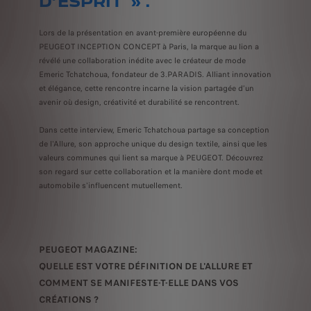
D’ESPRIT » .
Lors de la présentation en avant-première européenne du
PEUGEOT INCEPTION CONCEPT à Paris, la marque au lion a
révélé une collaboration inédite avec le créateur de mode
Emeric Tchatchoua, fondateur de 3.PARADIS. Alliant innovation
et élégance, cette rencontre incarne la vision partagée d’un
avenir où design, créativité et durabilité se rencontrent.
Dans cette interview, Emeric Tchatchoua partage sa conception
de l'Allure, son approche unique du design textile, ainsi que les
valeurs communes qui lient sa marque à PEUGEOT. Découvrez
son regard sur cette collaboration et la manière dont mode et
automobile s'influencent mutuellement.
PEUGEOT MAGAZINE:
QUELLE EST VOTRE DÉFINITION DE L'ALLURE ET
COMMENT SE MANIFESTE-T-ELLE DANS VOS
CRÉATIONS ?