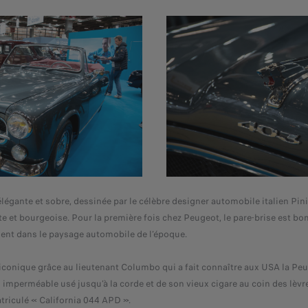
légante et sobre, dessinée par le célèbre designer automobile italien Pini
rète et bourgeoise. Pour la première fois chez Peugeot, le pare-brise est b
uent dans le paysage automobile de l’époque.
iconique grâce au lieutenant Columbo qui a fait connaître aux USA la Peu
 imperméable usé jusqu’à la corde et de son vieux cigare au coin des lèvres
riculé « California 044 APD ».