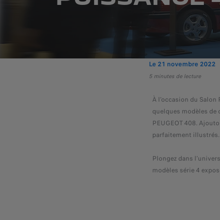
Le 21 novembre 2022
5 minutes de lecture
À l’occasion du Salon 
quelques modèles de c
PEUGEOT 408. Ajoutons 
parfaitement illustrés.
Plongez
dans l’univer
modèles série 4 expos