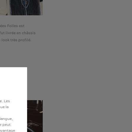
ées Folles est
ut livrée en châssis
look très profilé.
te. Les
ue la
 langue,
te peut
davantage