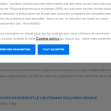
tées. Certains cookies peuvent être traités par des tiers situés dans des p
rs de l'Espace économique européen (EEE) qui peuvent ne pas encore disp
e décision d'adéquation de la part des autorités européennes compétentes
ère de protection des données. Dans ce cas, le transfert est basé sur votre
entement (art. 49.1a RGPD).
ous souhaitez en savoir plus sur les cookies que nous utilisons et comment l
Cookie policy
 pouvez accéder à notre
ou cliquer sur ' Gérer mes paramètr
e berline familiale haut de gamme qui démarre la nouvelle série aérodyn
ux ». Ce nouveau design est imaginé par le designer maison Henri Thomas.
GERER MES PARAMETRES
TOUT ACCEPTER
loppe les ailes est caractéristique du style « fuseau de Sochaux », ains
ue des phares, intégrés au centre, derrière la calandre.
 la nouvelle numérotation propre à la marque au Lion qui indique désorm
que sa génération : la 402 est donc la 2e génération des véhicules de la sé
A ENTRE EN SCÈNE ET LE LIEUTENANT COLUMBO CRAQUE
 1955-1966