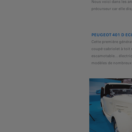
Nous voici dans les an
précurseur car elle di
PEUGEOT 401 D EC
Cette première générati
coupé-cabriolet à toit r
escamotable… électriq
modèles de nombreux 