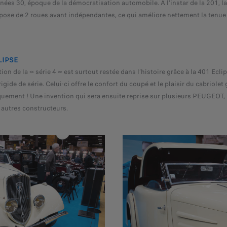
nées 30, époque de la démocratisation automobile. À l’instar de la 201, l
spose de 2 roues avant indépendantes, ce qui améliore nettement la tenue 
LIPSE
on de la « série 4 » est surtout restée dans l’histoire grâce à la 401 Ecli
igide de série. Celui-ci offre le confort du coupé et le plaisir du cabriolet 
uement ! Une invention qui sera ensuite reprise sur plusieurs PEUGEOT, 
autres constructeurs.