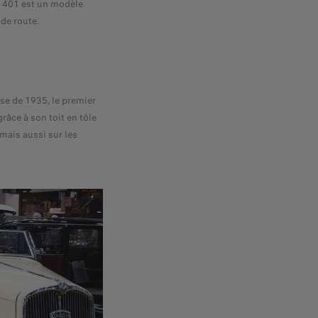
a 401 est un modèle
de route.
pse de 1935, le premier
grâce à son toit en tôle
mais aussi sur les