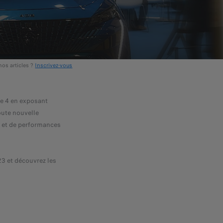
nos articles ?
Inscrivez-vous
ie 4 en exposant
oute nouvelle
n et de performances
23 et découvrez les